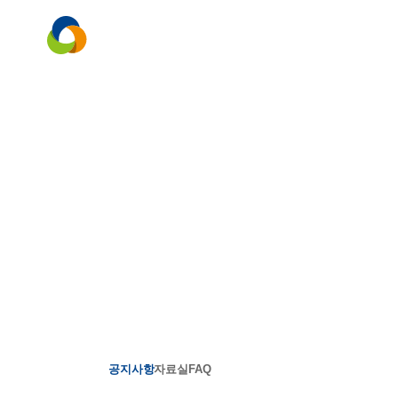
회사소개
제품소개
고객센터
㈜토코스는 인간이 생활하는 모
제공합니다.
공지사항
자료실
FAQ